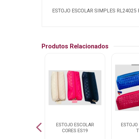
ESTOJO ESCOLAR SIMPLES RL24025 
Produtos Relacionados
OJO ESCOLAR
ESTOJO ESCOLAR
ESTOJO
TIDO ES16B
CORES ES19
T