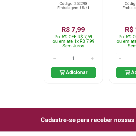
digo: 252297
Código: 252298
Códig
alagem: UN/1
Embalagem: UN/1
Embala
$ 19,99
R$ 7,99
R$ 
% OFF R$ 18,99
Pix 5% OFF R$ 7,59
Pix 5% O
até 1x R$ 19,99
ou em até 1x R$ 7,99
ou em até
em Juros
Sem Juros
Sem
Adicionar
Adicionar
Ad
Cadastre-se para receber nossas 