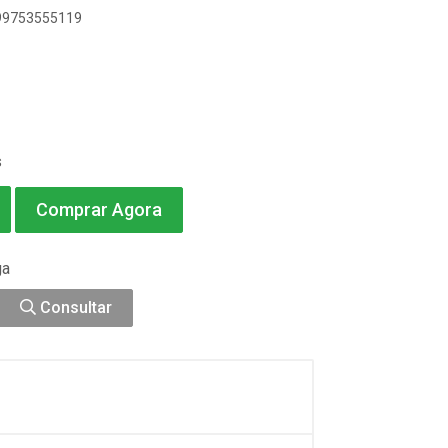
899753555119
s
Comprar Agora
ga
Consultar