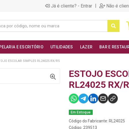
|
Já é cliente? - Entrar
Não é clien
PELARIA E ESCRITÓRIO
UTILIDADES
LAZER
BAR E RESTAU
TOJO ESCOLAR SIMPLES RL24025 RX/RS
ESTOJO ESCO
RL24025 RX/
Em Estoque
Código do Fabricante: RL24025
Código: 239513