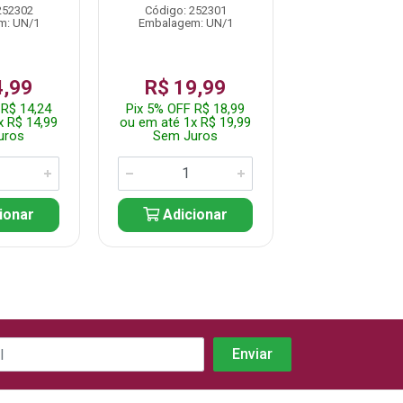
252302
Código: 252301
Código: 252
m: UN/1
Embalagem: UN/1
Embalagem: 
4,99
R$ 19,99
R$ 19,
 R$ 14,24
Pix 5% OFF R$ 18,99
Pix 5% OFF R$
x R$ 14,99
ou em até 1x R$ 19,99
ou em até 1x R
uros
Sem Juros
Sem Jur
ionar
Adicionar
Adicio