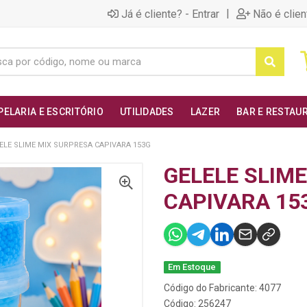
|
Já é cliente? - Entrar
Não é clien
PELARIA E ESCRITÓRIO
UTILIDADES
LAZER
BAR E RESTAU
ELE SLIME MIX SURPRESA CAPIVARA 153G
GELELE SLIM
CAPIVARA 15
Em Estoque
Código do Fabricante: 4077
Código: 256247