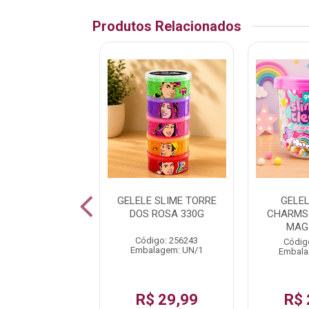
Produtos Relacionados
T MASSINHA
GELELE SLIME TORRE
GELE
LAR DIVER 4
DOS ROSA 330G
CHARMS 
CORES SORTIDA
MAG
Código: 256243
digo: 194384
Códig
Embalagem: UN/1
alagem: UN/1
Embala
$ 14,99
R$ 29,99
R$ 