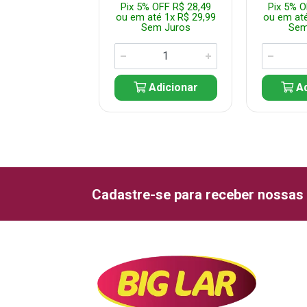
% OFF R$ 14,24
Pix 5% OFF R$ 28,49
Pix 5% O
até 1x R$ 14,99
ou em até 1x R$ 29,99
ou em até
em Juros
Sem Juros
Sem
Adicionar
Adicionar
Ad
Cadastre-se para receber nossas 