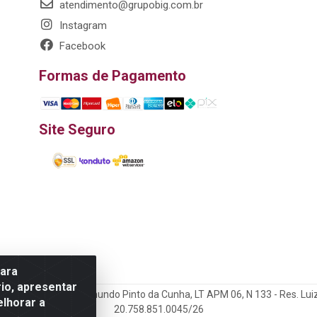
atendimento@grupobig.com.br
Instagram
Facebook
Formas de Pagamento
Site Seguro
para
io, apresentar
rtação LTDA - R. Edmundo Pinto da Cunha, LT APM 06, N 133 - Res. Lui
elhorar a
20.758.851.0045/26