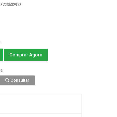
898723632973
s
Comprar Agora
ga
Consultar