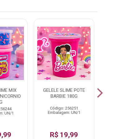
IME MIX
GELELE SLIME POTE
KIT MASSI
NICORNIO
BARBIE 180G
MODELAR DI
G
POTES CORES 
Código: 256251
256244
Código: 194
Embalagem: UN/1
m: UN/1
Embalagem: 
9,99
R$ 19,99
R$ 14,