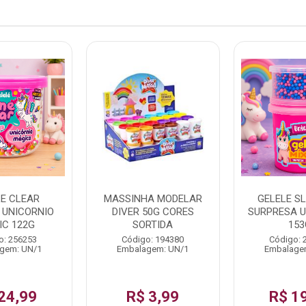
LE CLEAR
MASSINHA MODELAR
GELELE SL
UNICORNIO
DIVER 50G CORES
SURPRESA U
IC 122G
SORTIDA
153
o: 256253
Código: 194380
Código: 
gem: UN/1
Embalagem: UN/1
Embalage
24,99
R$ 3,99
R$ 1