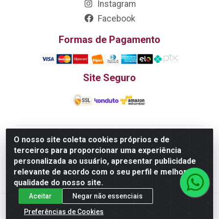
Instagram
Facebook
Formas de Pagamento
Site Seguro
O nosso site coleta cookies próprios e de
Edn Utilidades Domésticas Importação e Exportação
terceiros para proporcionar uma experiência
LTDA - R. Edmundo Pinto da Cunha, LT APM 06, N 133 -
personalizada ao usuário, apresentar publicidade
Res. Luiza Monteiro, Trindade - GO, 75385-000 - CNPJ
relevante de acordo com o seu perfil e melhorar a
20.758.851.0045/26
qualidade do nosso site.
Aceitar
Negar não essenciais
Preferências de Cookies