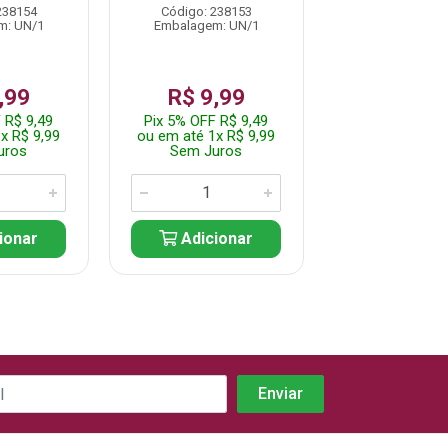
238154
Código: 238153
Código: 238
m: UN/1
Embalagem: UN/1
Embalagem: 
,99
R$ 9,99
R$ 9,
 R$ 9,49
Pix 5% OFF R$ 9,49
Pix 5% OFF R
x R$ 9,99
ou em até 1x R$ 9,99
ou em até 1x 
uros
Sem Juros
Sem Jur
ionar
Adicionar
Adicio