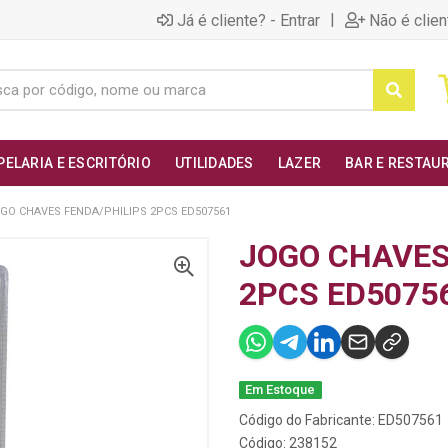
|
Já é cliente? - Entrar
Não é clien
PELARIA E ESCRITÓRIO
UTILIDADES
LAZER
BAR E RESTAU
GO CHAVES FENDA/PHILIPS 2PCS ED507561
JOGO CHAVES
2PCS ED5075
Em Estoque
Código do Fabricante: ED507561
Código: 238152