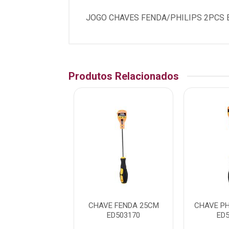
JOGO CHAVES FENDA/PHILIPS 2PCS E
Produtos Relacionados
PHILLIPS 25CM
CHAVE FENDA 25CM
CHAVE PH
ED507563
ED503170
ED