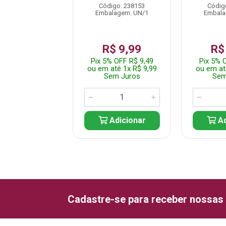
digo: 238154
Código: 238153
Códig
alagem: UN/1
Embalagem: UN/1
Embala
$ 9,99
R$ 9,99
R$
% OFF R$ 9,49
Pix 5% OFF R$ 9,49
Pix 5% 
até 1x R$ 9,99
ou em até 1x R$ 9,99
ou em at
em Juros
Sem Juros
Sem
Adicionar
Adicionar
Ad
Cadastre-se para receber nossas 