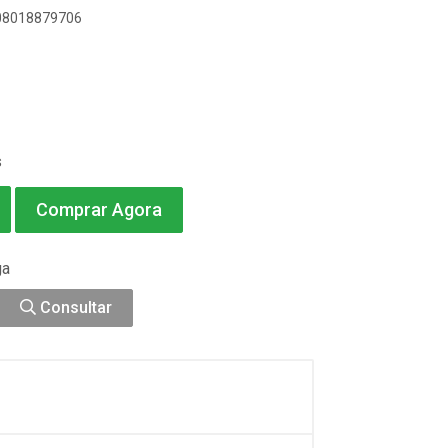
908018879706
s
Comprar Agora
ga
Consultar