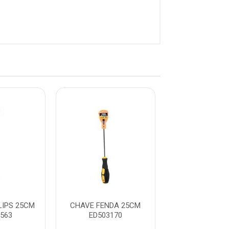
LIPS 25CM
CHAVE FENDA 25CM
CHAVE PHILLI
563
ED503170
ED50756