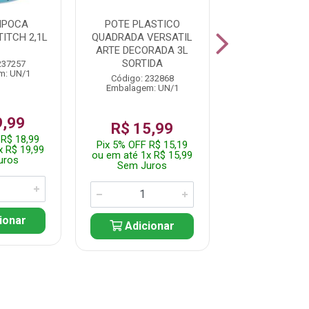
IPOCA
POTE PLASTICO
POTE PLAS
ITCH 2,1L
QUADRADA VERSATIL
RETANGULA
ARTE DECORADA 3L
TAMPA TRAVA
SORTIDA
VERMELHA 50
237257
m: UN/1
Código: 232868
Código: 233
Embalagem: UN/1
Embalagem: 
9,99
R$ 15,99
R$ 16,
 R$ 18,99
Pix 5% OFF R$ 15,19
Pix 5% OFF R$
x R$ 19,99
ou em até 1x R$ 15,99
ou em até 1x R
uros
Sem Juros
Sem Jur
ionar
Adicionar
Adicio