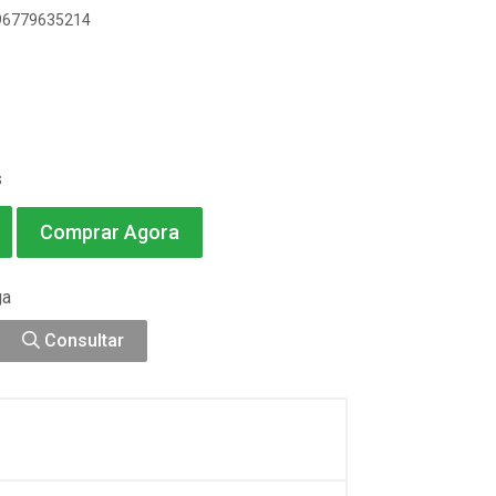
896779635214
s
Comprar Agora
ga
Consultar