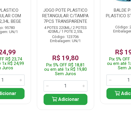
PLASTICO
JOGO POTE PLASTICO
BALDE P
ULAR COM
RETANGULAR C/TAMPA
PLASTICO ST
2,34L BEGE
7PCS TRANSPARENTE
Código: 
o: 95783
4 POTES 220ML/ 2 POTES
Embalage
420ML/ 1 POTE 2,55L
gem: UN/1
Código: 123706
Embalagem: UN/1
24,99
R$ 1
R$ 19,80
FF R$ 23,74
Pix 5% OFF
 1x R$ 24,99
ou em até 1
Pix 5% OFF R$ 18,81
 Juros
Sem J
ou em até 1x R$ 19,80
Sem Juros
icionar
Adic
Adicionar