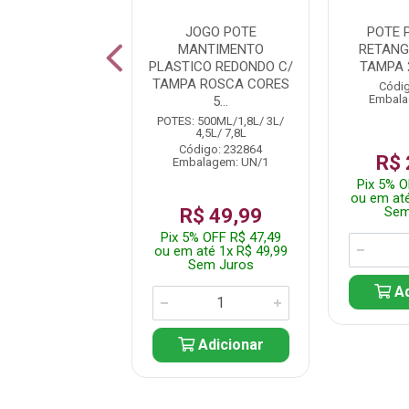
E PLASTICO
JOGO POTE
POTE 
ANGULAR C/
MANTIMENTO
RETANG
A TRAVA MAIS
PLASTICO REDONDO C/
TAMPA 
LHA 500ML...
TAMPA ROSCA CORES
Códig
Embala
5...
digo: 233986
alagem: UN/1
POTES: 500ML/1,8L/ 3L/
4,5L/ 7,8L
Código: 232864
R$ 
Embalagem: UN/1
$ 16,99
Pix 5% O
% OFF R$ 16,14
ou em até
até 1x R$ 16,99
Sem
R$ 49,99
em Juros
Pix 5% OFF R$ 47,49
ou em até 1x R$ 49,99
Sem Juros
Ad
Adicionar
Adicionar