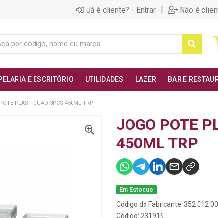
|
Já é cliente? - Entrar
Não é clien
PELARIA E ESCRITÓRIO
UTILIDADES
LAZER
BAR E RESTAU
POTE PLAST QUAD 3PCS 450ML TRP
JOGO POTE P
450ML TRP
Em Estoque
Código do Fabricante: 352 012 0
Código: 231919