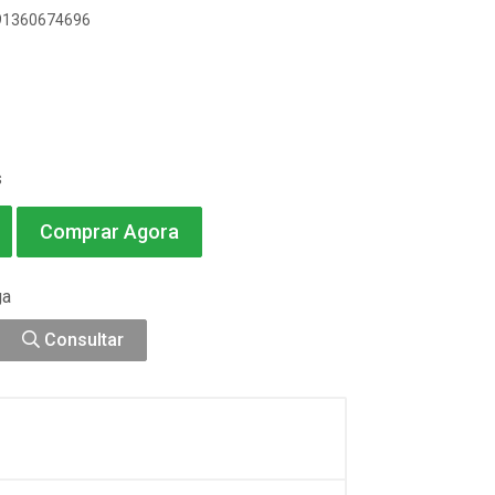
891360674696
s
Comprar Agora
ga
Consultar