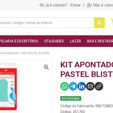
|
Já é cliente? - Entrar
Não é clien
PELARIA E ESCRITÓRIO
UTILIDADES
LAZER
BAR E RESTAU
OR BORRACHA TONS PASTEL BLISTER
KIT APONTAD
PASTEL BLIS
Em Estoque
Código do Fabricante: SM/124
Código: 251760