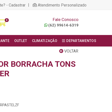
|
te? - Cadastrar
Atendimento Personalizado
Fale Conosco
0
(62) 99614-6319
RANTE
OUTLET
CLIMATIZAÇÃO
DEPARTAMENTOS
VOLTAR
OR BORRACHA TONS
TER
BORPASTELZF