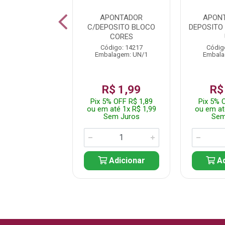
ONTADOR C/
APONTADOR
APONT
ITO CROC CROC
C/DEPOSITO BLOCO
DEPOSITO
SAPO
CORES
digo: 253859
Código: 14217
Códig
alagem: UN/1
Embalagem: UN/1
Embala
$ 7,99
R$ 1,99
R$
% OFF R$ 7,59
Pix 5% OFF R$ 1,89
Pix 5% 
até 1x R$ 7,99
ou em até 1x R$ 1,99
ou em at
em Juros
Sem Juros
Sem
Adicionar
Adicionar
Ad