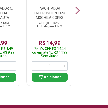
ADOR C/
APONTADOR
APONTADOR
ACHA
C/DEPOSITO/BORR
DEPOSITO CRO
NAUTA
MOCHILA CORES
SAPO
254013
Código: 246491
Código: 253
m: UN/1
Embalagem: UN/1
Embalagem: 
,99
R$ 14,99
R$ 7,
 R$ 9,49
Pix 5% OFF R$ 14,24
Pix 5% OFF R
x R$ 9,99
ou em até 1x R$ 14,99
ou em até 1x 
uros
Sem Juros
Sem Jur
ionar
Adicionar
Adicio