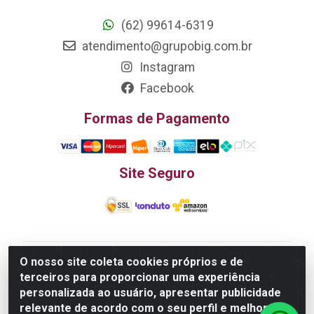
(62) 99614-6319
atendimento@grupobig.com.br
Instagram
Facebook
Formas de Pagamento
Site Seguro
O nosso site coleta cookies próprios e de
Edn Utilidades Domésticas Importação e Exportação
terceiros para proporcionar uma experiência
LTDA - R. Edmundo Pinto da Cunha, LT APM 06, N 133 -
personalizada ao usuário, apresentar publicidade
Res. Luiza Monteiro, Trindade - GO, 75385-000 - CNPJ
relevante de acordo com o seu perfil e melhorar a
20.758.851.0045/26