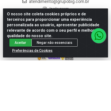
atendimento@grupobig.com.br
Instagram
O nosso site coleta cookies próprios e de
Facebook
terceiros para proporcionar uma experiência
personalizada ao usuário, apresentar publicidade
Formas de Pagamento
relevante de acordo com o seu perfil e melhorar a
qualidade do nosso site.
Aceitar
Negar não essenciais
Site Seguro
Preferências de Cookies
Edn Utilidades Domésticas Importação e Exportação
LTDA - R. Edmundo Pinto da Cunha, LT APM 06, N 133 -
Res. Luiza Monteiro, Trindade - GO, 75385-000 - CNPJ
20.758.851.0045/26