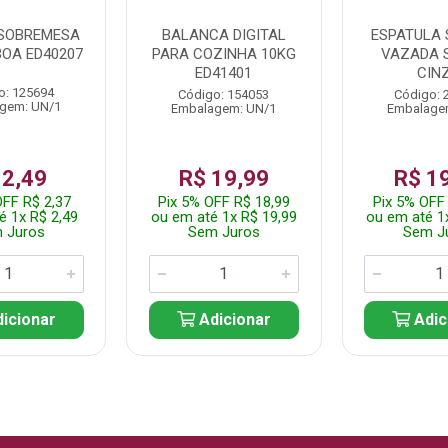
SOBREMESA
BALANCA DIGITAL
ESPATULA 
BOA ED40207
PARA COZINHA 10KG
VAZADA 
ED41401
CIN
o: 125694
Código: 154053
Código: 
gem: UN/1
Embalagem: UN/1
Embalage
 2,49
R$ 19,99
R$ 1
OFF R$ 2,37
Pix 5% OFF R$ 18,99
Pix 5% OFF
é 1x R$ 2,49
ou em até 1x R$ 19,99
ou em até 1
 Juros
Sem Juros
Sem J
icionar
Adicionar
Adic