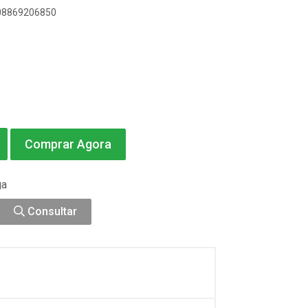
908869206850
Comprar Agora
ga
Consultar