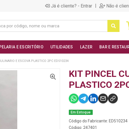
|
Já é cliente? - Entrar
Não é clien
PELARIA E ESCRITÓRIO
UTILIDADES
LAZER
BAR E RESTAU
CULINARIO E ESCOVA PLASTICO 2PC ED510234
KIT PINCEL C
PLASTICO 2P
Em Estoque
Código do Fabricante: ED510234
Código: 247401