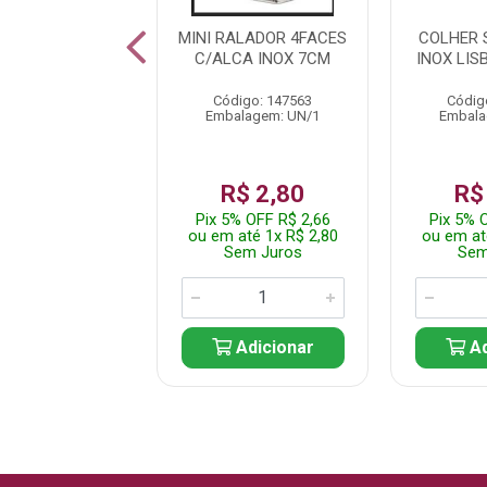
CUMADEIRA
MINI RALADOR 4FACES
COLHER 
CONE VAZADA
C/ALCA INOX 7CM
INOX LIS
FTTA CINZA
Código: 147563
Códig
digo: 250228
Embalagem: UN/1
Embala
alagem: UN/1
$ 19,99
R$ 2,80
R$
% OFF R$ 18,99
Pix 5% OFF R$ 2,66
Pix 5% 
até 1x R$ 19,99
ou em até 1x R$ 2,80
ou em at
em Juros
Sem Juros
Sem
Adicionar
Adicionar
Ad