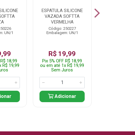
SILICONE
ESPATULA SILICONE
ESCUMADE
SOFTTA
VAZADA SOFTTA
SILICONE V
ZA
VERMELHA
SOFTTA CI
250226
Código: 250227
Código: 250
m: UN/1
Embalagem: UN/1
Embalagem: 
9,99
R$ 19,99
R$ 19,
 R$ 18,99
Pix 5% OFF R$ 18,99
Pix 5% OFF R$
x R$ 19,99
ou em até 1x R$ 19,99
ou em até 1x R
uros
Sem Juros
Sem Jur
ionar
Adicionar
Adicio