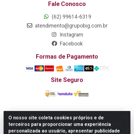
Fale Conosco
(62) 99614-6319
atendimento@grupobig.com.br
Instagram
Facebook
Formas de Pagamento
Site Seguro
O nosso site coleta cookies próprios e de
Edn Utilidades Domésticas Importação e Exportação
terceiros para proporcionar uma experiência
LTDA - R. Edmundo Pinto da Cunha, LT APM 06, N 133 -
personalizada ao usuário, apresentar publicidade
Res. Luiza Monteiro, Trindade - GO, 75385-000 - CNPJ