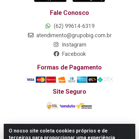
Fale Conosco
(62) 99614-6319
atendimento@grupobig.com.br
Instagram
Facebook
Formas de Pagamento
Site Seguro
O nosso site coleta cookies próprios e de
Edn Utilidades Domésticas Importação e Exportação
terceiros para proporcionar uma experiência
LTDA - R. Edmundo Pinto da Cunha, LT APM 06, N 133 -