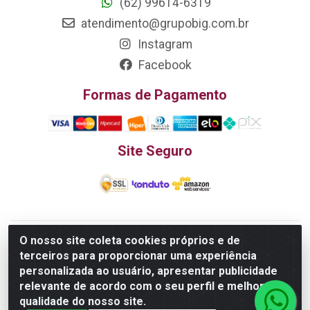
(62) 99614-6319
atendimento@grupobig.com.br
Instagram
Facebook
Formas de Pagamento
Site Seguro
O nosso site coleta cookies próprios e de
Edn Utilidades Domésticas Importação e Exportação LTDA - R.
terceiros para proporcionar uma experiência
Edmundo Pinto da Cunha, LT APM 06, N 133 - Res. Luiza
personalizada ao usuário, apresentar publicidade
Monteiro, Trindade - GO, 75385-000 - CNPJ
relevante de acordo com o seu perfil e melhorar a
20.758.851.0045/26
qualidade do nosso site.