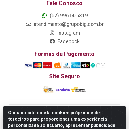
Fale Conosco
(62) 99614-6319
atendimento@grupobig.com.br
Instagram
Facebook
Formas de Pagamento
Site Seguro
O nosso site coleta cookies próprios e de
Edn Utilidades Domésticas Importação e Exportação
terceiros para proporcionar uma experiência
LTDA - R. Edmundo Pinto da Cunha, LT APM 06, N 133 -
personalizada ao usuário, apresentar publicidade
Res. Luiza Monteiro, Trindade - GO, 75385-000 - CNPJ