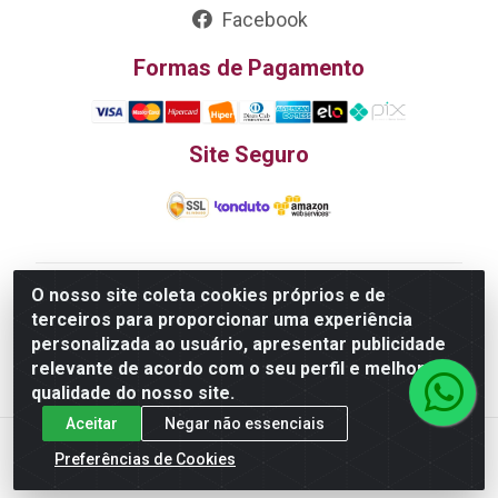
Facebook
Formas de Pagamento
Site Seguro
O nosso site coleta cookies próprios e de
Edn Utilidades Domésticas Importação e Exportação
terceiros para proporcionar uma experiência
LTDA - R. Edmundo Pinto da Cunha, LT APM 06, N 133 -
personalizada ao usuário, apresentar publicidade
Res. Luiza Monteiro, Trindade - GO, 75385-000 - CNPJ
relevante de acordo com o seu perfil e melhorar a
20.758.851.0045/26
qualidade do nosso site.
Aceitar
Negar não essenciais
Preferências de Cookies