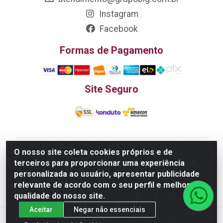
Instagram
Facebook
Formas de Pagamento
Site Seguro
O nosso site coleta cookies próprios e de
Edn Utilidades Domésticas Importação e Exportação
terceiros para proporcionar uma experiência
LTDA - R. Edmundo Pinto da Cunha, LT APM 06, N 133 -
personalizada ao usuário, apresentar publicidade
Res. Luiza Monteiro, Trindade - GO, 75385-000 - CNPJ
relevante de acordo com o seu perfil e melhorar a
20.758.851.0045/26
qualidade do nosso site.
Aceitar
Negar não essenciais