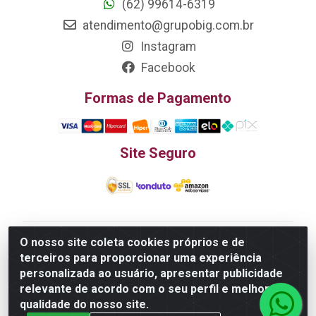
(62) 99614-6319
atendimento@grupobig.com.br
Instagram
Facebook
Formas de Pagamento
Site Seguro
O nosso site coleta cookies próprios e de
Edn Utilidades Domésticas Importação e Exportação
terceiros para proporcionar uma experiência
LTDA - R. Edmundo Pinto da Cunha, LT APM 06, N 133 -
personalizada ao usuário, apresentar publicidade
Res. Luiza Monteiro, Trindade - GO, 75385-000 - CNPJ
relevante de acordo com o seu perfil e melhorar a
20.758.851.0045/26
qualidade do nosso site.