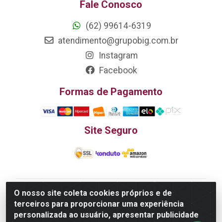
Fale Conosco
(62) 99614-6319
atendimento@grupobig.com.br
Instagram
Facebook
Formas de Pagamento
Site Seguro
O nosso site coleta cookies próprios e de
Edn Utilidades Domésticas Importação e Exportação
terceiros para proporcionar uma experiência
LTDA - R. Edmundo Pinto da Cunha, LT APM 06, N 133 -
personalizada ao usuário, apresentar publicidade
Res. Luiza Monteiro, Trindade - GO, 75385-000 - CNPJ