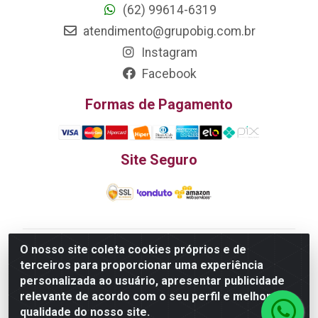
(62) 99614-6319
atendimento@grupobig.com.br
Instagram
Facebook
Formas de Pagamento
Site Seguro
O nosso site coleta cookies próprios e de
Edn Utilidades Domésticas Importação e Exportação
terceiros para proporcionar uma experiência
LTDA - R. Edmundo Pinto da Cunha, LT APM 06, N 133 -
personalizada ao usuário, apresentar publicidade
Res. Luiza Monteiro, Trindade - GO, 75385-000 - CNPJ
relevante de acordo com o seu perfil e melhorar a
20.758.851.0045/26
qualidade do nosso site.