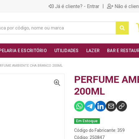
|
Já é cliente? - Entrar
Não é clien
PELARIA E ESCRITÓRIO
UTILIDADES
LAZER
BAR E RESTAU
RFUME AMBIENTE CHA BRANCO 200ML
PERFUME AM
200ML
Em Estoque
Código do Fabricante: 359
Código: 250847