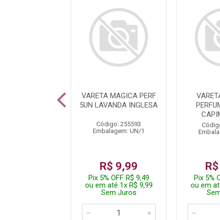
A MAGICA PERF
VARETA MAGICA PERF
VARET
ANILLA PRIME
5UN LAVANDA INGLESA
PERFU
CAPI
digo: 255588
Código: 255593
Códig
alagem: UN/1
Embalagem: UN/1
Embala
$ 9,99
R$ 9,99
R$
% OFF R$ 9,49
Pix 5% OFF R$ 9,49
Pix 5% 
até 1x R$ 9,99
ou em até 1x R$ 9,99
ou em at
em Juros
Sem Juros
Sem