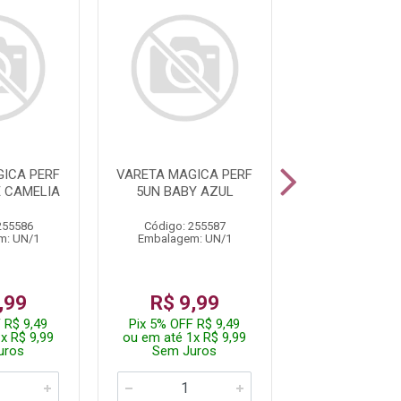
ICA PERF
VARETA MAGICA PERF
VARETA MAGIC
E CAMELIA
5UN BABY AZUL
5UN VANILLA
255586
Código: 255587
Código: 255
m: UN/1
Embalagem: UN/1
Embalagem: 
,99
R$ 9,99
R$ 9,
 R$ 9,49
Pix 5% OFF R$ 9,49
Pix 5% OFF R
x R$ 9,99
ou em até 1x R$ 9,99
ou em até 1x 
uros
Sem Juros
Sem Jur