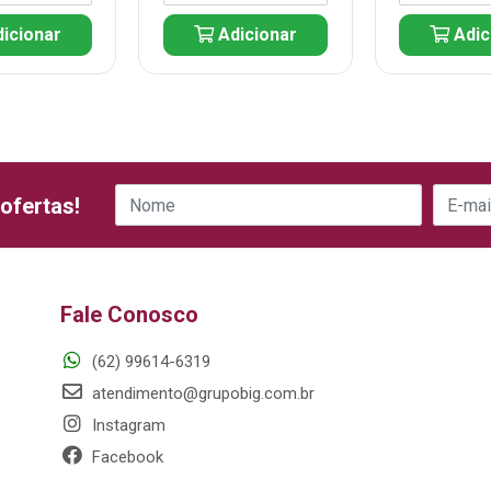
icionar
Adicionar
Adic
ofertas!
Fale Conosco
(62) 99614-6319
atendimento@grupobig.com.br
Instagram
Facebook