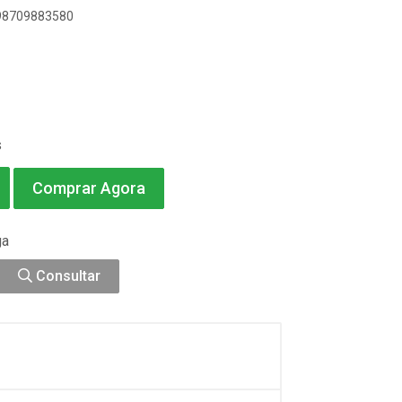
898709883580
s
Comprar Agora
ga
Consultar