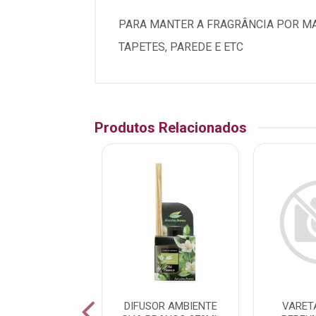
PARA MANTER A FRAGRÂNCIA POR MA
TAPETES, PAREDE E ETC
Produtos Relacionados
A MAGICA PERF
DIFUSOR AMBIENTE
VARET