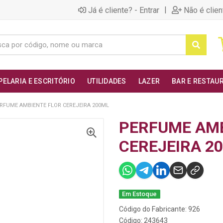
|
Já é cliente? - Entrar
Não é clien
PELARIA E ESCRITÓRIO
UTILIDADES
LAZER
BAR E RESTAU
RFUME AMBIENTE FLOR CEREJEIRA 200ML
PERFUME AMB
CEREJEIRA 2
Em Estoque
Código do Fabricante: 926
Código: 243643