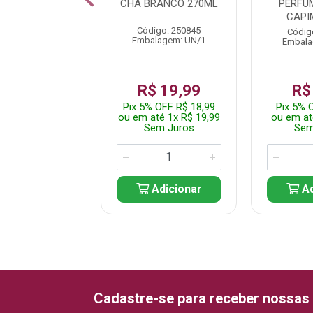
ANILLA PRIME
CHA BRANCO 270ML
PERFU
CAPI
digo: 255588
Código: 250845
Códig
alagem: UN/1
Embalagem: UN/1
Embala
$ 9,99
R$ 19,99
R$
% OFF R$ 9,49
Pix 5% OFF R$ 18,99
Pix 5% 
até 1x R$ 9,99
ou em até 1x R$ 19,99
ou em at
em Juros
Sem Juros
Sem
Adicionar
Adicionar
Ad
Cadastre-se para receber nossas 