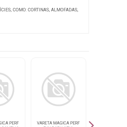
CIES, COMO: CORTINAS, ALMOFADAS,
ICA PERF
VARETA MAGICA PERF
VARETA MAGIC