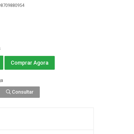
898709880954
s
Comprar Agora
ga
Consultar