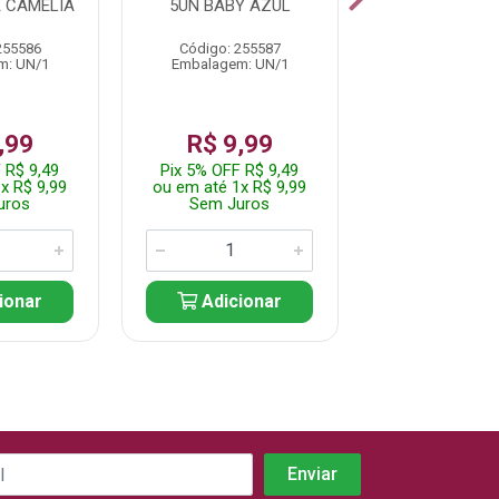
E CAMELIA
5UN BABY AZUL
5UN VANILLA
255586
Código: 255587
Código: 255
m: UN/1
Embalagem: UN/1
Embalagem: 
,99
R$ 9,99
R$ 9,
 R$ 9,49
Pix 5% OFF R$ 9,49
Pix 5% OFF R
x R$ 9,99
ou em até 1x R$ 9,99
ou em até 1x 
uros
Sem Juros
Sem Jur
ionar
Adicionar
Adicio