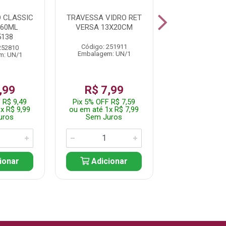
 CLASSIC
TRAVESSA VIDRO RET
JOGO XICARA
160ML
VERSA 13X20CM
CRISTAL BEL
138
105ML
Código: 251911
252810
Código: 255
Embalagem: UN/1
m: UN/1
Embalagem: 
De: R$ 14,
,99
R$ 7,99
Por: R$ 1
 R$ 9,49
Pix 5% OFF R$ 7,59
Pix 5% OFF R
x R$ 9,99
ou em até 1x R$ 7,99
ou em até 1x R
uros
Sem Juros
Sem Jur
ionar
Adicionar
Adicio