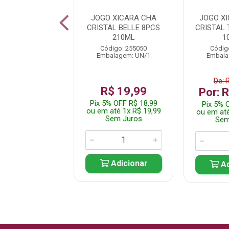
 XICARA CAFE
JOGO XICARA CHA
JOGO X
TAL BEL 8PCS
CRISTAL BELLE 8PCS
CRISTAL 
105ML
210ML
1
digo: 255053
Código: 255050
Códig
alagem: UN/1
Embalagem: UN/1
Embala
e: R$ 14,99
De: 
R$ 19,99
: R$ 10,00
Por: 
Pix 5% OFF R$ 18,99
% OFF R$ 9,50
Pix 5% 
ou em até 1x R$ 19,99
até 1x R$ 10,00
ou em até
Sem Juros
em Juros
Sem
Adicionar
Adicionar
Ad