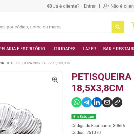
|
Já é cliente? - Entrar
Não é clien
PELARIA E ESCRITÓRIO
UTILIDADES
LAZER
BAR E RESTAU
COR
PETISQUEIRA VIDRO 4 DIV 18,5X3,8CM
PETISQUEIRA 
18,5X3,8CM
Em Estoque
Código do Fabricante: 30666
Código: 251070