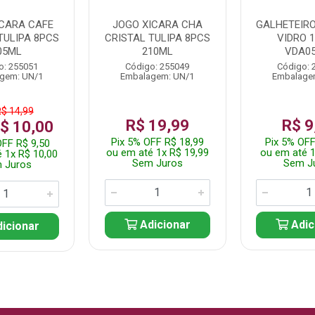
ICARA CAFE
JOGO XICARA CHA
GALHETEIRO
TULIPA 8PCS
CRISTAL TULIPA 8PCS
VIDRO 
05ML
210ML
VDA05
o: 255051
Código: 255049
Código: 
gem: UN/1
Embalagem: UN/1
Embalage
R$ 14,99
R$ 19,99
R$ 9
R$ 10,00
Pix 5% OFF R$ 18,99
Pix 5% OFF
OFF R$ 9,50
ou em até 1x R$ 19,99
ou em até 1
 1x R$ 10,00
Sem Juros
Sem J
 Juros
Adicionar
Adic
icionar