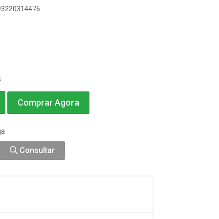
893220314476
s
Comprar Agora
ga
Consultar