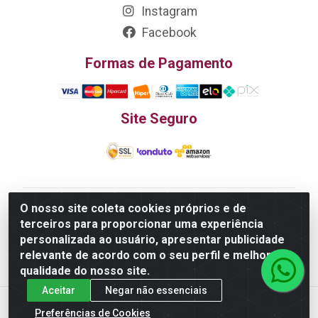
Instagram
Facebook
Formas de Pagamento
Site Seguro
O nosso site coleta cookies próprios e de
Edn Utilidades Domésticas Importação e Exportação
terceiros para proporcionar uma experiência
LTDA - R. Edmundo Pinto da Cunha, LT APM 06, N 133 -
personalizada ao usuário, apresentar publicidade
Res. Luiza Monteiro, Trindade - GO, 75385-000 - CNPJ
relevante de acordo com o seu perfil e melhorar a
20.758.851.0045/26
qualidade do nosso site.
Aceitar
Negar não essenciais
Preferências de Cookies