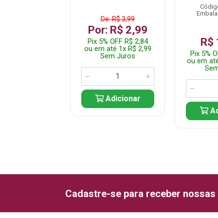
alagem: UN/1
Códig
Embala
De: R$ 3,99
Por: R$ 2,99
$ 29,99
R$ 
Pix 5% OFF R$ 2,84
% OFF R$ 28,49
ou em até 1x R$ 2,99
até 1x R$ 29,99
Pix 5% O
Sem Juros
em Juros
ou em até
Sem
Adicionar
Adicionar
Ad
Cadastre-se para receber nossas 