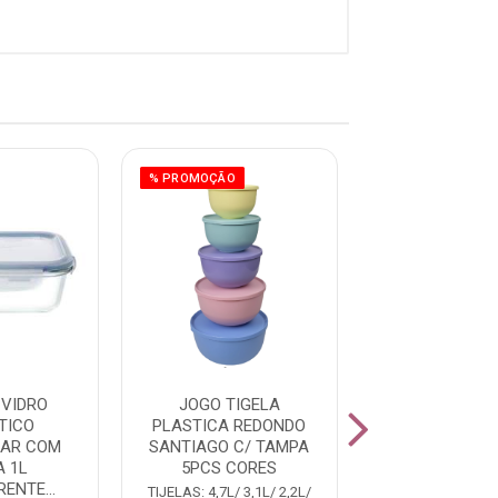
% PROMOÇÃO
 VIDRO
JOGO TIGELA
BANDEJA P/
TICO
PLASTICA REDONDO
PLASTIC
LAR COM
SANTIAGO C/ TAMPA
RETANGULAR C
 1L
5PCS CORES
9L BRAN
ENTE...
TIJELAS: 4,7L/ 3,1L/ 2,2L/
Código: 248