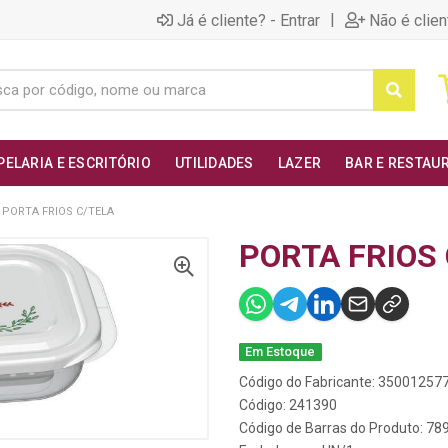
|
Já é cliente? - Entrar
Não é clien
PELARIA E ESCRITÓRIO
UTILIDADES
LAZER
BAR E RESTAU
PORTA FRIOS C/TELA
PORTA FRIOS
Em Estoque
Código do Fabricante: 35001257
Código: 241390
Código de Barras do Produto: 7