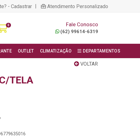
|
te? - Cadastrar
Atendimento Personalizado
Fale Conosco
0
(62) 99614-6319
RANTE
OUTLET
CLIMATIZAÇÃO
DEPARTAMENTOS
VOLTAR
 C/TELA
7
896779635016