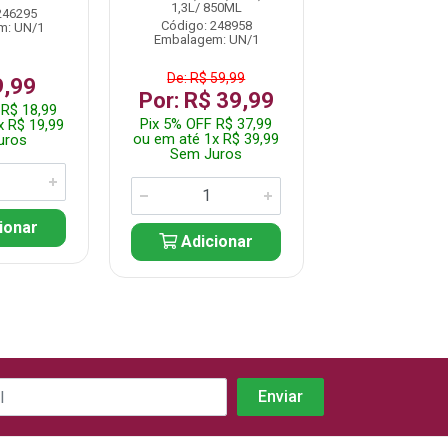
1,3L/ 850ML
Embalagem: 
246295
Código: 248958
m: UN/1
Embalagem: UN/1
R$ 29,
De: R$ 59,99
9,99
Pix 5% OFF R$
Por: R$ 39,99
ou em até 1x R
 R$ 18,99
Sem Jur
Pix 5% OFF R$ 37,99
x R$ 19,99
ou em até 1x R$ 39,99
uros
Sem Juros
Adicio
ionar
Adicionar