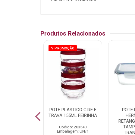
Produtos Relacionados
% PROMOÇÃO
EJA P/CARNE
POTE PLASTICO GIRE E
POTE 
PLASTICA
TRAVA 155ML FEIRINHA
HER
ULAR C/TAMPA
RETANG
L BRANCA
TAMP
Código: 203540
Embalagem: UN/1
TRAN
digo: 248950