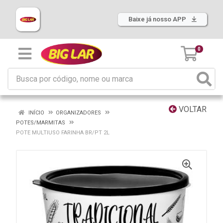
Baixe já nosso APP
0
VOLTAR
INÍCIO
ORGANIZADORES
POTES/MARMITAS
POTE MULTIUSO FARINHA BR/PT 2L