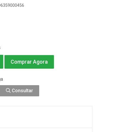
896359000456
s
Comprar Agora
ga
Consultar