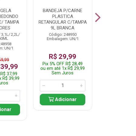
IGELA
BANDEJA P/CARNE
BANDEJA P/
REDONDO
PLASTICA
PLASTIC
C/ TAMPA
RETANGULAR C/TAMPA
RETANGULA
ORES
9L BRANCA
TAMPA 9L C
 3,1L/ 2,2L/
Código: 248950
Código: 248
850ML
Embalagem: UN/1
Embalagem: 
248958
m: UN/1
R$ 29,99
R$ 29,
59,99
Pix 5% OFF R$ 28,49
Pix 5% OFF R$
 39,99
ou em até 1x R$ 29,99
ou em até 1x R
Sem Juros
Sem Jur
 R$ 37,99
x R$ 39,99
uros
Adicionar
Adicio
ionar