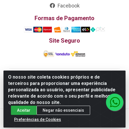
Facebook
Formas de Pagamento
Site Seguro
O nosso site coleta cookies próprios e de
Edn Utilidades Domésticas Importação e Exportação
terceiros para proporcionar uma experiência
LTDA - R. Edmundo Pinto da Cunha, LT APM 06, N 133 -
personalizada ao usuário, apresentar publicidade
Res. Luiza Monteiro, Trindade - GO, 75385-000 - CNPJ
relevante de acordo com o seu perfil e melhorar a
20.758.851.0045/26
qualidade do nosso site.
Aceitar
Negar não essenciais
Preferências de Cookies