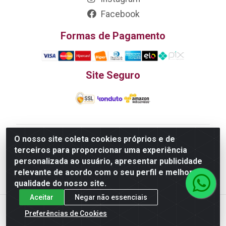
Facebook
Formas de Pagamento
Site Seguro
O nosso site coleta cookies próprios e de
Edn Utilidades Domésticas Importação e Exportação
terceiros para proporcionar uma experiência
LTDA - R. Edmundo Pinto da Cunha, LT APM 06, N 133 -
personalizada ao usuário, apresentar publicidade
Res. Luiza Monteiro, Trindade - GO, 75385-000 - CNPJ
relevante de acordo com o seu perfil e melhorar a
20.758.851.0045/26
qualidade do nosso site.
Aceitar
Negar não essenciais
Preferências de Cookies