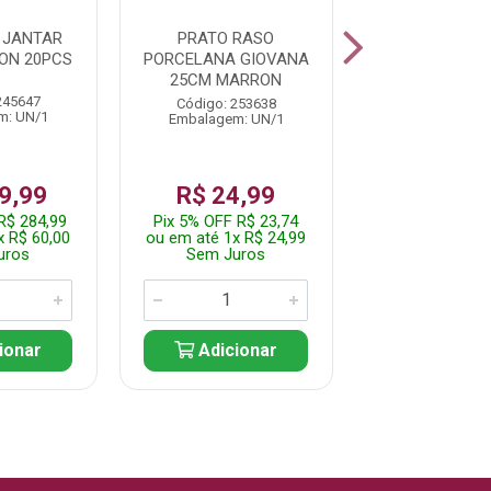
 JANTAR
PRATO RASO
PRATO FUND
ON 20PCS
PORCELANA GIOVANA
COUP OLIVEIR
25CM MARRON
245647
Código: 249
Código: 253638
m: UN/1
Embalagem: 
Embalagem: UN/1
9,99
R$ 24,99
R$ 39,
R$ 284,99
Pix 5% OFF R$ 23,74
Pix 5% OFF R$
x R$ 60,00
ou em até 1x R$ 24,99
ou em até 1x R
uros
Sem Juros
Sem Jur
ionar
Adicionar
Adicio