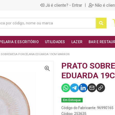
|
Já é cliente? - Entrar
Não é clien
PELARIA E ESCRITÓRIO
UTILIDADES
LAZER
BAR E RESTAU
 SOBREMESA PORCELANA EDUARDA 19CM MARRON
PRATO SOBR
EDUARDA 19
Em Estoque
Código do Fabricante: 96990165
Código: 253635