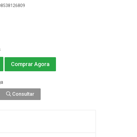
908538126809
s
Comprar Agora
ga
Consultar