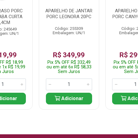
RASO PORC
APARELHO DE JANTAR
APARELHO
ABA CURTA
PORC LEONORA 20PC
PORC CANY
5,4CM
Código: 255309
Código: 
o: 245649
Embalagem: UN/1
Embalage
gem: UN/1
19,99
R$ 349,99
R$ 29
FF R$ 18,99
Pix 5% OFF R$ 332,49
Pix 5% OFF 
 1x R$ 19,99
ou em até 6x R$ 58,33
ou em até 5
 Juros
Sem Juros
Sem J
icionar
Adicionar
Adic