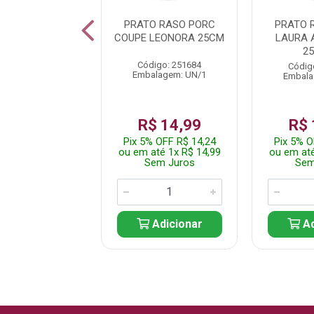
O FUNDO CER
PRATO RASO PORC
PRATO 
OLIVEIRA 25CM
COUPE LEONORA 25CM
LAURA 
2
digo: 249645
Código: 251684
Códig
alagem: UN/1
Embalagem: UN/1
Embala
$ 39,99
R$ 14,99
R$ 
% OFF R$ 37,99
Pix 5% OFF R$ 14,24
Pix 5% O
até 1x R$ 39,99
ou em até 1x R$ 14,99
ou em até
em Juros
Sem Juros
Sem
Adicionar
Adicionar
Ad