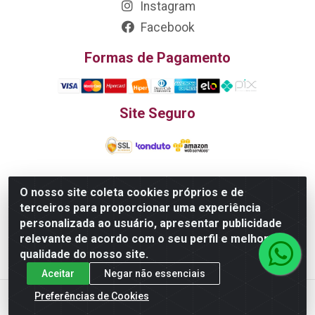
Instagram
Facebook
Formas de Pagamento
Site Seguro
O nosso site coleta cookies próprios e de
Edn Utilidades Domésticas Importação e Exportação
terceiros para proporcionar uma experiência
LTDA - R. Edmundo Pinto da Cunha, LT APM 06, N 133 -
personalizada ao usuário, apresentar publicidade
Res. Luiza Monteiro, Trindade - GO, 75385-000 - CNPJ
relevante de acordo com o seu perfil e melhorar a
20.758.851.0045/26
qualidade do nosso site.
Aceitar
Negar não essenciais
Preferências de Cookies