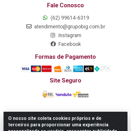
Fale Conosco
(62) 99614-6319
atendimento@grupobig.com.br
Instagram
Facebook
Formas de Pagamento
Site Seguro
O nosso site coleta cookies próprios e de
Edn Utilidades Domésticas Importação e Exportação LTDA - R.
terceiros para proporcionar uma experiência
Edmundo Pinto da Cunha, LT APM 06, N 133 - Res. Luiza