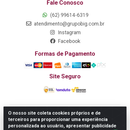
Fale Conosco
(62) 99614-6319
atendimento@grupobig.com.br
Instagram
Facebook
Formas de Pagamento
Site Seguro
O nosso site coleta cookies próprios e de
Edn Utilidades Domésticas Importação e Exportação
terceiros para proporcionar uma experiência
LTDA - R. Edmundo Pinto da Cunha, LT APM 06, N 133 -
personalizada ao usuário, apresentar publicidade
Res. Luiza Monteiro, Trindade - GO, 75385-000 - CNPJ