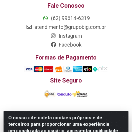
Fale Conosco
(62) 99614-6319
atendimento@grupobig.com.br
Instagram
Facebook
Formas de Pagamento
Site Seguro
O nosso site coleta cookies próprios e de
Edn Utilidades Domésticas Importação e Exportação
terceiros para proporcionar uma experiência
LTDA - R. Edmundo Pinto da Cunha, LT APM 06, N 133 -
personalizada ao usuário, apresentar publicidade
Res. Luiza Monteiro, Trindade - GO, 75385-000 - CNPJ