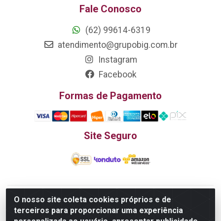
Fale Conosco
(62) 99614-6319
atendimento@grupobig.com.br
Instagram
Facebook
Formas de Pagamento
Site Seguro
O nosso site coleta cookies próprios e de
Edn Utilidades Domésticas Importação e Exportação LTDA - R.
terceiros para proporcionar uma experiência
Edmundo Pinto da Cunha, LT APM 06, N 133 - Res. Luiza