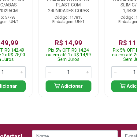
 C/ABAS
PLAST COM
SLIM C
X70X95CM
24UNIDADES CORES
1,44X
o: 57793
Código: 117815
Código: 
gem: UN/1
Embalagem: UN/1
Embalage
149,99
R$ 14,99
R$ 11
FF R$ 142,49
Pix 5% OFF R$ 14,24
Pix 5% OFF 
 2x R$ 75,00
ou em até 1x R$ 14,99
ou em até 2
 Juros
Sem Juros
Sem J
icionar
Adicionar
Adic
ofertas!