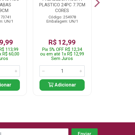
/ABAS
PLASTICO 24PC 7.7CM
DE PLASTIC
89CM
CORES
UNIDADES C
SORTIDAS E
173741
Código: 254978
m: UN/1
Embalagem: UN/1
Código: 244
Embalagem: 
9,99
R$ 12,99
R$ 9,
R$ 113,99
Pix 5% OFF R$ 12,34
Pix 5% OFF R
x R$ 60,00
ou em até 1x R$ 12,99
ou em até 1x 
uros
Sem Juros
Sem Jur
ionar
Adicionar
Adicio