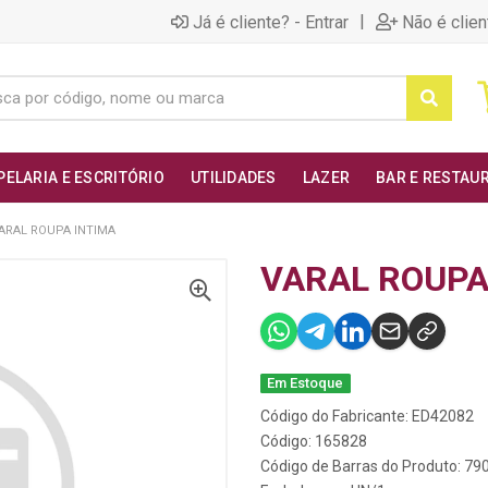
|
Já é cliente? - Entrar
Não é clien
PELARIA E ESCRITÓRIO
UTILIDADES
LAZER
BAR E RESTAU
ARAL ROUPA INTIMA
VARAL ROUPA
Em Estoque
Código do Fabricante: ED42082
Código: 165828
Código de Barras do Produto: 7