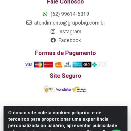
Fale Conosco
(62) 99614-6319
atendimento@grupobig.com.br
Instagram
Facebook
Formas de Pagamento
Site Seguro
O nosso site coleta cookies próprios e de
Edn Utilidades Domésticas Importação e Exportação
terceiros para proporcionar uma experiência
LTDA - R. Edmundo Pinto da Cunha, LT APM 06, N 133 -
personalizada ao usuário, apresentar publicidade
Res. Luiza Monteiro, Trindade - GO, 75385-000 - CNPJ